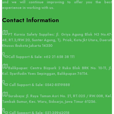
and we will continue improving to offer you the best
experience in working with us.
Contact
Information
PT Kurnia Safety Supplies: Jl. Griya Agung Blok N3 No.47-
48, RT.2/RW.20, Sunter Agung, Tj. Priok, Kota Jkt Utara, Daerah
Khusus Ibukota Jakarta 14350
Call Support & Sale:
+62 21 658 38 111
Balikpapan: Centra Bizpark 2 Ruko Blok BRK No. 10-11, Jl.
Kol. Syarifudin Yoes Sepinggan, Balikpapan 76114.
Call Support & Sale: 0542-8519888
Surabaya: Jl. Raya Taman Asri No. 21, RT.025 / RW.008, Kel.
Tambak Sumur, Kec. Waru, Sidoarjo, Jawa Timur 61256.
Call Support & Sale: 031-35942018