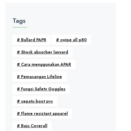
Tags
#
Bullard PAPR
#
swipe all p80
#
Shock absorber lanyard
#
Cara menggunakan APAR
#
Pemasangan Lifeline
#
Fungsi Safety Goggles
#
sepatu boot pvc
#
Flame resistant apparel
#
Baju Coverall