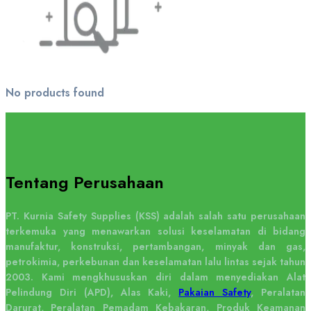
No products found
Tentang Perusahaan
PT. Kurnia Safety Supplies (KSS) adalah salah satu perusahaan
terkemuka yang menawarkan solusi keselamatan di bidang
manufaktur, konstruksi, pertambangan, minyak dan gas,
petrokimia, perkebunan dan keselamatan lalu lintas sejak tahun
2003. Kami mengkhususkan diri dalam menyediakan Alat
Pelindung Diri (APD), Alas Kaki,
Pakaian Safety
, Peralatan
Darurat, Peralatan Pemadam Kebakaran, Produk Keamanan