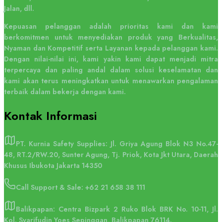
Jalan, dll.
Kepuasan pelanggan adalah prioritas kami dan kami
berkomitmen untuk menyediakan produk yang Berkualitas,
Nyaman dan Kompetitif serta Layanan kepada pelanggan kami.
Dengan nilai-nilai ini, kami yakin kami dapat menjadi mitra
terpercaya dan paling andal dalam solusi keselamatan dan
kami akan terus meningkatkan untuk menawarkan pengalaman
terbaik dalam bekerja dengan kami.
Kontak
Informasi
PT. Kurnia Safety Supplies: Jl. Griya Agung Blok N3 No.47-
48, RT.2/RW.20, Sunter Agung, Tj. Priok, Kota Jkt Utara, Daerah
Khusus Ibukota Jakarta 14350
Call Support & Sale:
+62 21 658 38 111
Balikpapan: Centra Bizpark 2 Ruko Blok BRK No. 10-11, Jl.
Kol. Syarifudin Yoes Sepinggan, Balikpapan 76114.