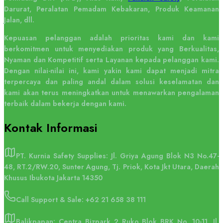
Darurat, Peralatan Pemadam Kebakaran, Produk Keamanan
Jalan, dll.
Kepuasan pelanggan adalah prioritas kami dan kami
berkomitmen untuk menyediakan produk yang Berkualitas,
Nyaman dan Kompetitif serta Layanan kepada pelanggan kami.
Dengan nilai-nilai ini, kami yakin kami dapat menjadi mitra
terpercaya dan paling andal dalam solusi keselamatan dan
kami akan terus meningkatkan untuk menawarkan pengalaman
terbaik dalam bekerja dengan kami.
Kontak
Informasi
PT. Kurnia Safety Supplies: Jl. Griya Agung Blok N3 No.47-
48, RT.2/RW.20, Sunter Agung, Tj. Priok, Kota Jkt Utara, Daerah
Khusus Ibukota Jakarta 14350
Call Support & Sale:
+62 21 658 38 111
Balikpapan: Centra Bizpark 2 Ruko Blok BRK No. 10-11, Jl.