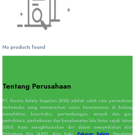
No products found
Tentang Perusahaan
PT. Kurnia Safety Supplies (KSS) adalah salah satu perusahaan
terkemuka yang menawarkan solusi keselamatan di bidang
manufaktur, konstruksi, pertambangan, minyak dan gas,
petrokimia, perkebunan dan keselamatan lalu lintas sejak tahun
2003. Kami mengkhususkan diri dalam menyediakan Alat
Pelindung Diri (APD), Alas Kaki,
Pakaian Safety
, Peralatan