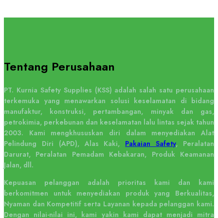
Tentang Perusahaan
PT. Kurnia Safety Supplies (KSS) adalah salah satu perusahaan
terkemuka yang menawarkan solusi keselamatan di bidang
manufaktur, konstruksi, pertambangan, minyak dan gas,
petrokimia, perkebunan dan keselamatan lalu lintas sejak tahun
2003. Kami mengkhususkan diri dalam menyediakan Alat
Pelindung Diri (APD), Alas Kaki,
Pakaian Safety
, Peralatan
Darurat, Peralatan Pemadam Kebakaran, Produk Keamanan
Jalan, dll.
Kepuasan pelanggan adalah prioritas kami dan kami
berkomitmen untuk menyediakan produk yang Berkualitas,
Nyaman dan Kompetitif serta Layanan kepada pelanggan kami.
Dengan nilai-nilai ini, kami yakin kami dapat menjadi mitra