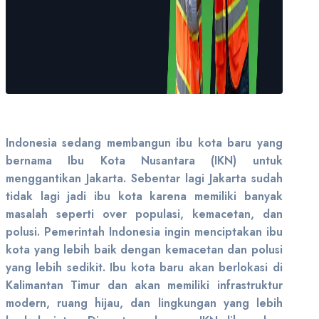
Indonesia sedang membangun ibu kota baru yang
bernama Ibu Kota Nusantara (IKN) untuk
menggantikan Jakarta. Sebentar lagi Jakarta sudah
tidak lagi jadi ibu kota karena memiliki banyak
masalah seperti over populasi, kemacetan, dan
polusi. Pemerintah Indonesia ingin menciptakan ibu
kota yang lebih baik dengan kemacetan dan polusi
yang lebih sedikit. Ibu kota baru akan berlokasi di
Kalimantan Timur dan akan memiliki infrastruktur
modern, ruang hijau, dan lingkungan yang lebih