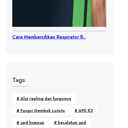
Cara Membersihkan Respirator R..
Tags
#
Alat repling dan fungsinya
#
Fungsi Gembok Lototo
#
APD K3
#
apd lineman
#
kesalahan apd