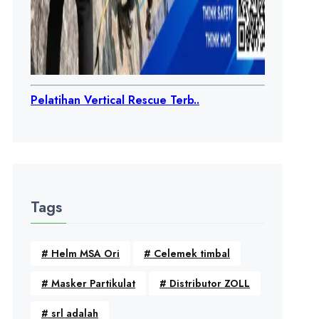
Pelatihan Vertical Rescue Terb..
Tags
#
Helm MSA Ori
#
Celemek timbal
#
Masker Partikulat
#
Distributor ZOLL
#
srl adalah