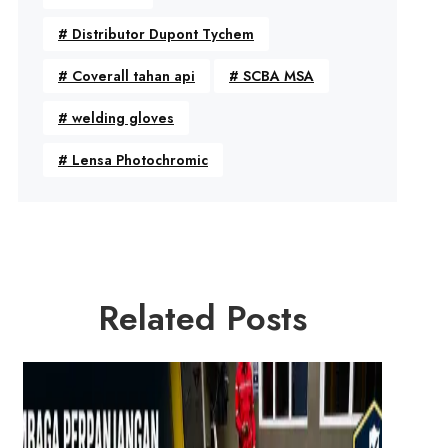
#
Distributor Dupont Tychem
#
Coverall tahan api
#
SCBA MSA
#
welding gloves
#
Lensa Photochromic
Related Posts