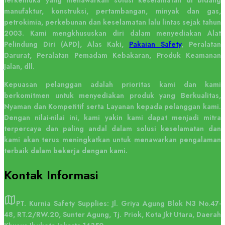
terkemuka yang menawarkan solusi keselamatan di bidang
manufaktur, konstruksi, pertambangan, minyak dan gas,
petrokimia, perkebunan dan keselamatan lalu lintas sejak tahun
2003. Kami mengkhususkan diri dalam menyediakan Alat
Pelindung Diri (APD), Alas Kaki,
Pakaian Safety
, Peralatan
Darurat, Peralatan Pemadam Kebakaran, Produk Keamanan
Jalan, dll.
Kepuasan pelanggan adalah prioritas kami dan kami
berkomitmen untuk menyediakan produk yang Berkualitas,
Nyaman dan Kompetitif serta Layanan kepada pelanggan kami.
Dengan nilai-nilai ini, kami yakin kami dapat menjadi mitra
terpercaya dan paling andal dalam solusi keselamatan dan
kami akan terus meningkatkan untuk menawarkan pengalaman
terbaik dalam bekerja dengan kami.
Kontak
Informasi
PT. Kurnia Safety Supplies: Jl. Griya Agung Blok N3 No.47-
48, RT.2/RW.20, Sunter Agung, Tj. Priok, Kota Jkt Utara, Daerah