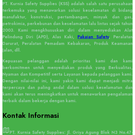
PT. Kurnia Safety Supplies (KSS) adalah salah satu perusahaan
terkemuka yang menawarkan solusi keselamatan di bidang
manufaktur, konstruksi, pertambangan, minyak dan gas,
petrokimia, perkebunan dan keselamatan lalu lintas sejak tahun
2003. Kami mengkhususkan diri dalam menyediakan Alat
Pelindung Diri (APD), Alas Kaki,
Pakaian Safety
, Peralatan
Darurat, Peralatan Pemadam Kebakaran, Produk Keamanan
Jalan, dll.
Kepuasan pelanggan adalah prioritas kami dan kami
berkomitmen untuk menyediakan produk yang Berkualitas,
Nyaman dan Kompetitif serta Layanan kepada pelanggan kami.
Dengan nilai-nilai ini, kami yakin kami dapat menjadi mitra
terpercaya dan paling andal dalam solusi keselamatan dan
kami akan terus meningkatkan untuk menawarkan pengalaman
terbaik dalam bekerja dengan kami.
Kontak
Informasi
PT. Kurnia Safety Supplies: Jl. Griya Agung Blok N3 No.47-