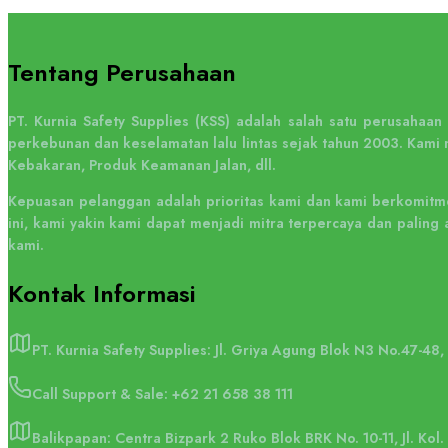
Tentang Perusahaan
PT. Kurnia Safety Supplies (KSS) adalah salah satu perusahaa
perkebunan dan keselamatan lalu lintas sejak tahun 2003. Kami 
Kebakaran, Produk Keamanan Jalan, dll.
Kepuasan pelanggan adalah prioritas kami dan kami berkomitme
ini, kami yakin kami dapat menjadi mitra terpercaya dan pali
kami.
Kontak
Informasi
PT. Kurnia Safety Supplies: Jl. Griya Agung Blok N3 No.47-48
Call Support & Sale:
+62 21 658 38 111
Balikpapan: Centra Bizpark 2 Ruko Blok BRK No. 10-11, Jl. Kol