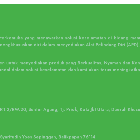
n terkemuka yang menawarkan solusi keselamatan di bidang manu
mengkhususkan diri dalam menyediakan Alat Pelindung Diri (APD),
n untuk menyediakan produk yang Berkualitas, Nyaman dan Kompe
ng andal dalam solusi keselamatan dan kami akan terus meningka
, RT.2/RW.20, Sunter Agung, Tj. Priok, Kota Jkt Utara, Daerah Khus
. Syarifudin Yoes Sepinggan, Balikpapan 76114.