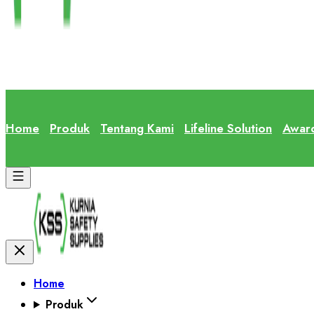
Home
Produk
Tentang Kami
Lifeline Solution
Awar
Home
Produk