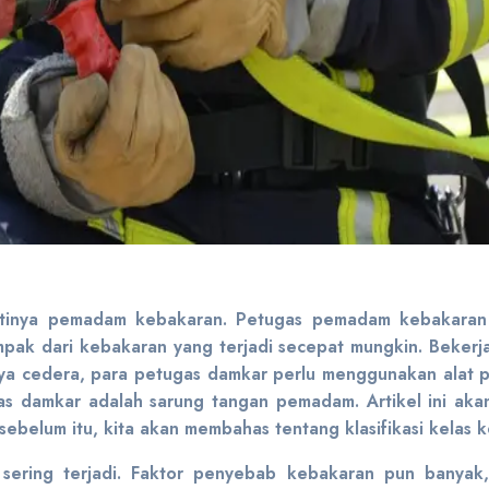
 artinya pemadam kebakaran. Petugas pemadam kebakaran 
ak dari kebakaran yang terjadi secepat mungkin. Bekerja 
nya cedera, para petugas damkar perlu menggunakan alat p
ugas damkar adalah sarung tangan pemadam. Artikel ini a
belum itu, kita akan membahas tentang klasifikasi kelas 
ering terjadi. Faktor penyebab kebakaran pun banyak, 