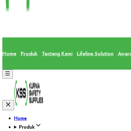
Home
Produk
Tentang Kami
Lifeline Solution
Awar
Home
Produk