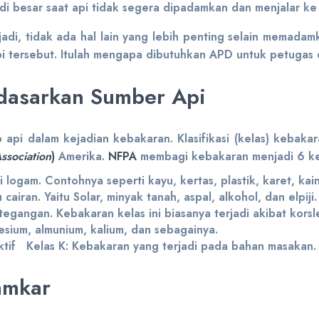
di besar saat api tidak segera dipadamkan dan menjalar ke 
jadi, tidak ada hal lain yang lebih penting selain memada
pi tersebut. Itulah mengapa dibutuhkan APD untuk petugas 
rdasarkan Sumber Api
api dalam kejadian kebakaran. Klasifikasi (kelas) kebakar
Association
)
Amerika.
NFPA
membagi kebakaran menjadi 6 kel
 logam. Contohnya seperti kayu, kertas, plastik, karet, ka
airan. Yaitu Solar, minyak tanah, aspal, alkohol, dan elpiji
tegangan. Kebakaran kelas ini biasanya terjadi akibat korsle
esium, almunium, kalium, dan sebagainya.
ktif Kelas K: Kebakaran yang terjadi pada bahan masakan.
amkar