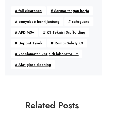
#
fall clearance
#
Sarung tangan kerja
#
penyebab henti jantung
#
safeguard
#
APD MSA
#
K3 Teknisi Scaffolding
#
Dupont Tyvek
#
Rompi Safety K3
#
keselamatan kerja di laboratorium
#
Alat glass cleaning
Related Posts