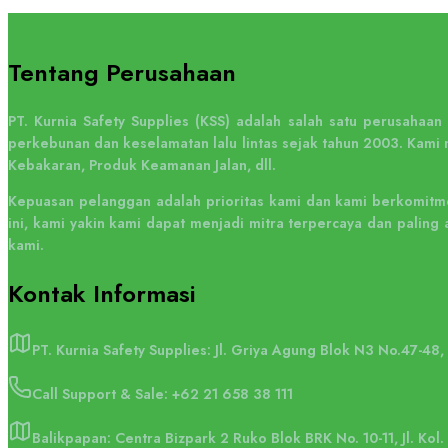
Tentang Perusahaan
PT. Kurnia Safety Supplies (KSS) adalah salah satu perusahaa
perkebunan dan keselamatan lalu lintas sejak tahun 2003. Kami 
Kebakaran, Produk Keamanan Jalan, dll.
Kepuasan pelanggan adalah prioritas kami dan kami berkomitme
ini, kami yakin kami dapat menjadi mitra terpercaya dan pali
kami.
Kontak
Informasi
PT. Kurnia Safety Supplies: Jl. Griya Agung Blok N3 No.47-48
Call Support & Sale:
+62 21 658 38 111
Balikpapan: Centra Bizpark 2 Ruko Blok BRK No. 10-11, Jl. Kol