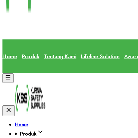
Home
Produk
Tentang Kami
Lifeline Solution
Awar
Home
Produk