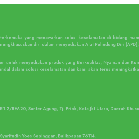
n terkemuka yang menawarkan solusi keselamatan di bidang manu
mengkhususkan diri dalam menyediakan Alat Pelindung Diri (APD),
n untuk menyediakan produk yang Berkualitas, Nyaman dan Kompe
ng andal dalam solusi keselamatan dan kami akan terus meningka
, RT.2/RW.20, Sunter Agung, Tj. Priok, Kota Jkt Utara, Daerah Khus
. Syarifudin Yoes Sepinggan, Balikpapan 76114.