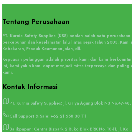
Tentang Perusahaan
PT. Kurnia Safety Supplies (KSS) adalah salah satu perusahaa
perkebunan dan keselamatan lalu lintas sejak tahun 2003. Kami 
Kebakaran, Produk Keamanan Jalan, dll.
Kepuasan pelanggan adalah prioritas kami dan kami berkomitme
ini, kami yakin kami dapat menjadi mitra terpercaya dan pali
kami.
Kontak
Informasi
PT. Kurnia Safety Supplies: Jl. Griya Agung Blok N3 No.47-48
Call Support & Sale:
+62 21 658 38 111
Balikpapan: Centra Bizpark 2 Ruko Blok BRK No. 10-11, Jl. Kol