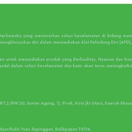
n terkemuka yang menawarkan solusi keselamatan di bidang manu
mengkhususkan diri dalam menyediakan Alat Pelindung Diri (APD),
n untuk menyediakan produk yang Berkualitas, Nyaman dan Kompe
ng andal dalam solusi keselamatan dan kami akan terus meningka
, RT.2/RW.20, Sunter Agung, Tj. Priok, Kota Jkt Utara, Daerah Khus
. Syarifudin Yoes Sepinggan, Balikpapan 76114.