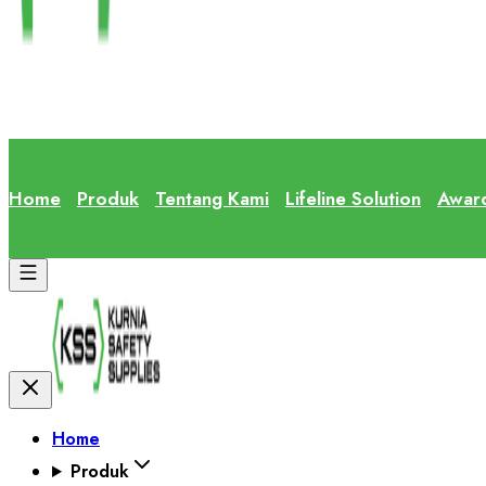
Home
Produk
Tentang Kami
Lifeline Solution
Awar
Home
Produk