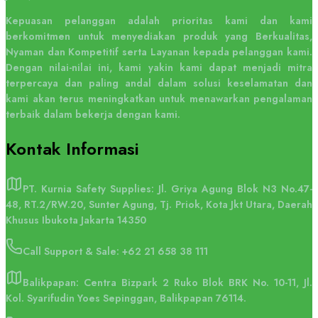
Kepuasan pelanggan adalah prioritas kami dan kami
berkomitmen untuk menyediakan produk yang Berkualitas,
Nyaman dan Kompetitif serta Layanan kepada pelanggan kami.
Dengan nilai-nilai ini, kami yakin kami dapat menjadi mitra
terpercaya dan paling andal dalam solusi keselamatan dan
kami akan terus meningkatkan untuk menawarkan pengalaman
terbaik dalam bekerja dengan kami.
Kontak
Informasi
PT. Kurnia Safety Supplies: Jl. Griya Agung Blok N3 No.47-
48, RT.2/RW.20, Sunter Agung, Tj. Priok, Kota Jkt Utara, Daerah
Khusus Ibukota Jakarta 14350
Call Support & Sale:
+62 21 658 38 111
Balikpapan: Centra Bizpark 2 Ruko Blok BRK No. 10-11, Jl.
Kol. Syarifudin Yoes Sepinggan, Balikpapan 76114.