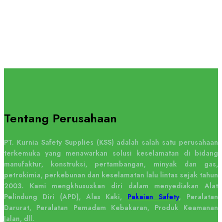
Tentang Perusahaan
PT. Kurnia Safety Supplies (KSS) adalah salah satu perusahaan
terkemuka yang menawarkan solusi keselamatan di bidang
manufaktur, konstruksi, pertambangan, minyak dan gas,
petrokimia, perkebunan dan keselamatan lalu lintas sejak tahun
2003. Kami mengkhususkan diri dalam menyediakan Alat
Pelindung Diri (APD), Alas Kaki,
Pakaian Safety
, Peralatan
Darurat, Peralatan Pemadam Kebakaran, Produk Keamanan
Jalan, dll.