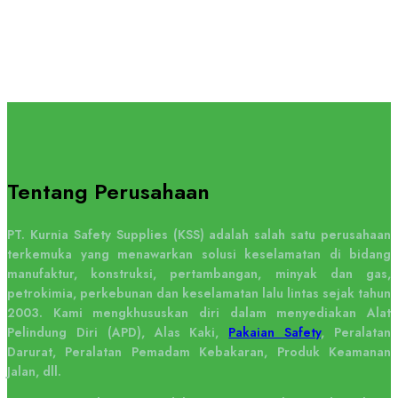
Tentang Perusahaan
PT. Kurnia Safety Supplies (KSS) adalah salah satu perusahaan
terkemuka yang menawarkan solusi keselamatan di bidang
manufaktur, konstruksi, pertambangan, minyak dan gas,
petrokimia, perkebunan dan keselamatan lalu lintas sejak tahun
2003. Kami mengkhususkan diri dalam menyediakan Alat
Pelindung Diri (APD), Alas Kaki,
Pakaian Safety
, Peralatan
Darurat, Peralatan Pemadam Kebakaran, Produk Keamanan
Jalan, dll.