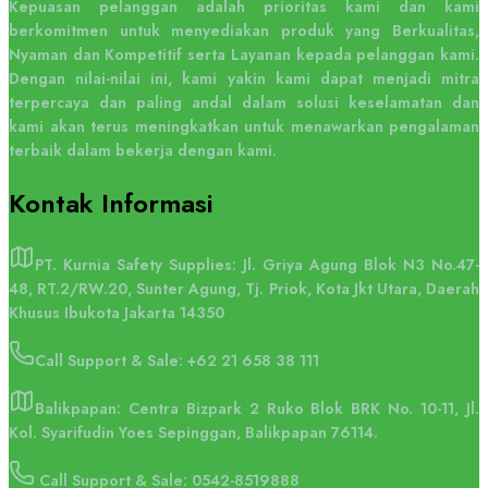
Kepuasan pelanggan adalah prioritas kami dan kami
berkomitmen untuk menyediakan produk yang Berkualitas,
Nyaman dan Kompetitif serta Layanan kepada pelanggan kami.
Dengan nilai-nilai ini, kami yakin kami dapat menjadi mitra
terpercaya dan paling andal dalam solusi keselamatan dan
kami akan terus meningkatkan untuk menawarkan pengalaman
terbaik dalam bekerja dengan kami.
Kontak
Informasi
PT. Kurnia Safety Supplies: Jl. Griya Agung Blok N3 No.47-
48, RT.2/RW.20, Sunter Agung, Tj. Priok, Kota Jkt Utara, Daerah
Khusus Ibukota Jakarta 14350
Call Support & Sale:
+62 21 658 38 111
Balikpapan: Centra Bizpark 2 Ruko Blok BRK No. 10-11, Jl.
Kol. Syarifudin Yoes Sepinggan, Balikpapan 76114.
Call Support & Sale: 0542-8519888