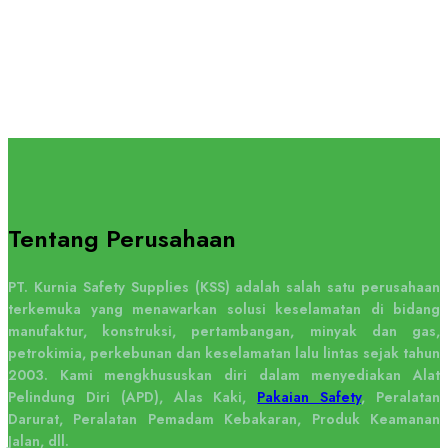
Tentang Perusahaan
PT. Kurnia Safety Supplies (KSS) adalah salah satu perusahaan
terkemuka yang menawarkan solusi keselamatan di bidang
manufaktur, konstruksi, pertambangan, minyak dan gas,
petrokimia, perkebunan dan keselamatan lalu lintas sejak tahun
2003. Kami mengkhususkan diri dalam menyediakan Alat
Pelindung Diri (APD), Alas Kaki,
Pakaian Safety
, Peralatan
Darurat, Peralatan Pemadam Kebakaran, Produk Keamanan
Jalan, dll.