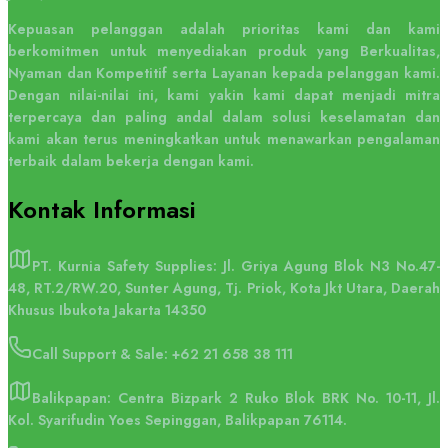
Kepuasan pelanggan adalah prioritas kami dan kami
berkomitmen untuk menyediakan produk yang Berkualitas,
Nyaman dan Kompetitif serta Layanan kepada pelanggan kami.
Dengan nilai-nilai ini, kami yakin kami dapat menjadi mitra
terpercaya dan paling andal dalam solusi keselamatan dan
kami akan terus meningkatkan untuk menawarkan pengalaman
terbaik dalam bekerja dengan kami.
Kontak
Informasi
PT. Kurnia Safety Supplies: Jl. Griya Agung Blok N3 No.47-
48, RT.2/RW.20, Sunter Agung, Tj. Priok, Kota Jkt Utara, Daerah
Khusus Ibukota Jakarta 14350
Call Support & Sale:
+62 21 658 38 111
Balikpapan: Centra Bizpark 2 Ruko Blok BRK No. 10-11, Jl.
Kol. Syarifudin Yoes Sepinggan, Balikpapan 76114.