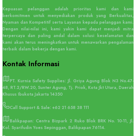
Kepuasan pelanggan adalah prioritas kami dan kami
berkomitmen untuk menyediakan produk yang Berkualitas,
Nyaman dan Kompetitif serta Layanan kepada pelanggan kami.
Dengan nilai-nilai ini, kami yakin kami dapat menjadi mitra
terpercaya dan paling andal dalam solusi keselamatan dan
kami akan terus meningkatkan untuk menawarkan pengalaman
terbaik dalam bekerja dengan kami.
Kontak
Informasi
PT. Kurnia Safety Supplies: Jl. Griya Agung Blok N3 No.47-
48, RT.2/RW.20, Sunter Agung, Tj. Priok, Kota Jkt Utara, Daerah
Khusus Ibukota Jakarta 14350
Call Support & Sale:
+62 21 658 38 111
Balikpapan: Centra Bizpark 2 Ruko Blok BRK No. 10-11, Jl.
Kol. Syarifudin Yoes Sepinggan, Balikpapan 76114.