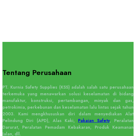
Tentang Perusahaan
PT. Kurnia Safety Supplies (KSS) adalah salah satu perusahaan
terkemuka yang menawarkan solusi keselamatan di bidang
manufaktur, konstruksi, pertambangan, minyak dan gas,
petrokimia, perkebunan dan keselamatan lalu lintas sejak tahun
2003. Kami mengkhususkan diri dalam menyediakan Alat
Pelindung Diri (APD), Alas Kaki,
Pakaian Safety
, Peralatan
Darurat, Peralatan Pemadam Kebakaran, Produk Keamanan
Jalan, dll.