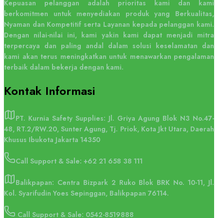
Kepuasan pelanggan adalah prioritas kami dan kami
berkomitmen untuk menyediakan produk yang Berkualitas,
Nyaman dan Kompetitif serta Layanan kepada pelanggan kami.
Dengan nilai-nilai ini, kami yakin kami dapat menjadi mitra
terpercaya dan paling andal dalam solusi keselamatan dan
kami akan terus meningkatkan untuk menawarkan pengalaman
terbaik dalam bekerja dengan kami.
Kontak
Informasi
PT. Kurnia Safety Supplies: Jl. Griya Agung Blok N3 No.47-
48, RT.2/RW.20, Sunter Agung, Tj. Priok, Kota Jkt Utara, Daerah
Khusus Ibukota Jakarta 14350
Call Support & Sale:
+62 21 658 38 111
Balikpapan: Centra Bizpark 2 Ruko Blok BRK No. 10-11, Jl.
Kol. Syarifudin Yoes Sepinggan, Balikpapan 76114.
Call Support & Sale: 0542-8519888