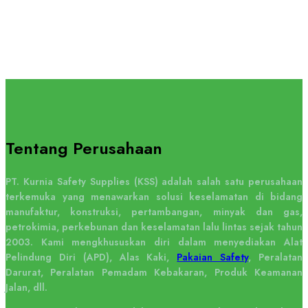
Tentang Perusahaan
PT. Kurnia Safety Supplies (KSS) adalah salah satu perusahaan
terkemuka yang menawarkan solusi keselamatan di bidang
manufaktur, konstruksi, pertambangan, minyak dan gas,
petrokimia, perkebunan dan keselamatan lalu lintas sejak tahun
2003. Kami mengkhususkan diri dalam menyediakan Alat
Pelindung Diri (APD), Alas Kaki,
Pakaian Safety
, Peralatan
Darurat, Peralatan Pemadam Kebakaran, Produk Keamanan
Jalan, dll.