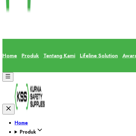
Home
Produk
Tentang Kami
Lifeline Solution
Awar
Home
Produk