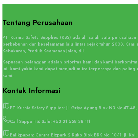
Tentang Perusahaan
PT. Kurnia Safety Supplies (KSS) adalah salah satu perusahaa
perkebunan dan keselamatan lalu lintas sejak tahun 2003. Kami 
Kebakaran, Produk Keamanan Jalan, dll.
Kepuasan pelanggan adalah prioritas kami dan kami berkomitme
ini, kami yakin kami dapat menjadi mitra terpercaya dan pali
kami.
Kontak
Informasi
PT. Kurnia Safety Supplies: Jl. Griya Agung Blok N3 No.47-48
Call Support & Sale:
+62 21 658 38 111
Balikpapan: Centra Bizpark 2 Ruko Blok BRK No. 10-11, Jl. Kol