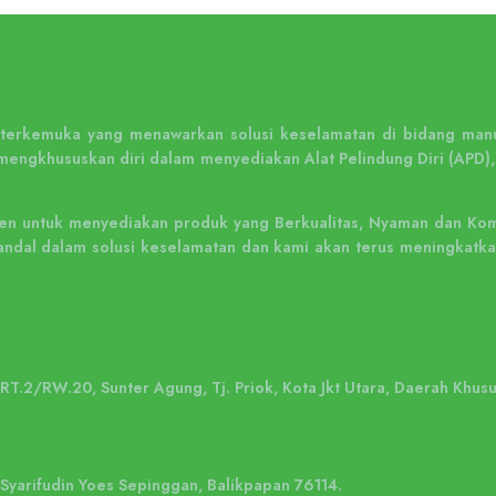
n terkemuka yang menawarkan solusi keselamatan di bidang manu
mengkhususkan diri dalam menyediakan Alat Pelindung Diri (APD),
n untuk menyediakan produk yang Berkualitas, Nyaman dan Kompe
ng andal dalam solusi keselamatan dan kami akan terus meningka
, RT.2/RW.20, Sunter Agung, Tj. Priok, Kota Jkt Utara, Daerah Khus
. Syarifudin Yoes Sepinggan, Balikpapan 76114.