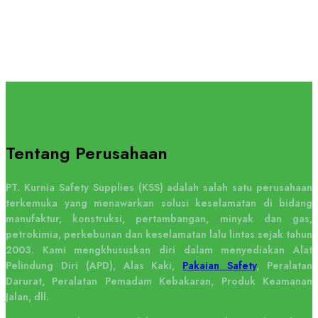
Tentang Perusahaan
PT. Kurnia Safety Supplies (KSS) adalah salah satu perusahaan
terkemuka yang menawarkan solusi keselamatan di bidang
manufaktur, konstruksi, pertambangan, minyak dan gas,
petrokimia, perkebunan dan keselamatan lalu lintas sejak tahun
2003. Kami mengkhususkan diri dalam menyediakan Alat
Pelindung Diri (APD), Alas Kaki,
Pakaian Safety
, Peralatan
Darurat, Peralatan Pemadam Kebakaran, Produk Keamanan
Jalan, dll.