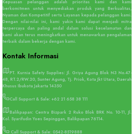
Kepuasan pelanggan adalah prioritas kami dan kami
berkomitmen untuk menyediakan produk yang Berkualitas,
Nyaman dan Kompetitif serta Layanan kepada pelanggan kami.
Dengan nilai-nilai ini, kami yakin kami dapat menjadi mitra
terpercaya dan paling andal dalam solusi keselamatan dan
kami akan terus meningkatkan untuk menawarkan pengalaman
terbaik dalam bekerja dengan kami.
Kontak
Informasi
PT. Kurnia Safety Supplies: Jl. Griya Agung Blok N3 No.47-
48, RT.2/RW.20, Sunter Agung, Tj. Priok, Kota Jkt Utara, Daerah
Khusus Ibukota Jakarta 14350
Call Support & Sale:
+62 21 658 38 111
Balikpapan: Centra Bizpark 2 Ruko Blok BRK No. 10-11, Jl.
Kol. Syarifudin Yoes Sepinggan, Balikpapan 76114.
Call Support & Sale: 0542-8519888