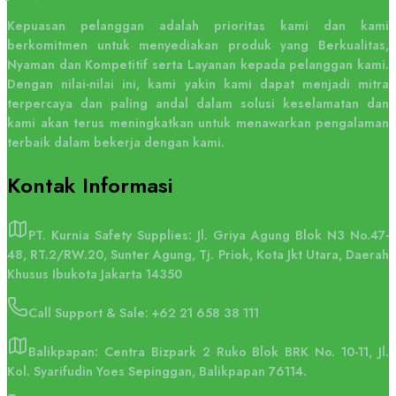
Kepuasan pelanggan adalah prioritas kami dan kami
berkomitmen untuk menyediakan produk yang Berkualitas,
Nyaman dan Kompetitif serta Layanan kepada pelanggan kami.
Dengan nilai-nilai ini, kami yakin kami dapat menjadi mitra
terpercaya dan paling andal dalam solusi keselamatan dan
kami akan terus meningkatkan untuk menawarkan pengalaman
terbaik dalam bekerja dengan kami.
Kontak
Informasi
PT. Kurnia Safety Supplies: Jl. Griya Agung Blok N3 No.47-
48, RT.2/RW.20, Sunter Agung, Tj. Priok, Kota Jkt Utara, Daerah
Khusus Ibukota Jakarta 14350
Call Support & Sale:
+62 21 658 38 111
Balikpapan: Centra Bizpark 2 Ruko Blok BRK No. 10-11, Jl.
Kol. Syarifudin Yoes Sepinggan, Balikpapan 76114.