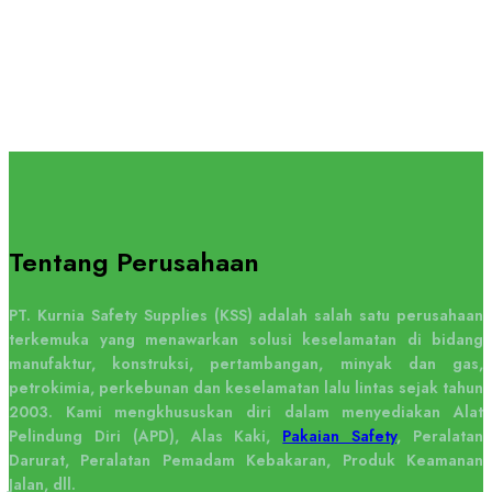
Tentang Perusahaan
PT. Kurnia Safety Supplies (KSS) adalah salah satu perusahaan
terkemuka yang menawarkan solusi keselamatan di bidang
manufaktur, konstruksi, pertambangan, minyak dan gas,
petrokimia, perkebunan dan keselamatan lalu lintas sejak tahun
2003. Kami mengkhususkan diri dalam menyediakan Alat
Pelindung Diri (APD), Alas Kaki,
Pakaian Safety
, Peralatan
Darurat, Peralatan Pemadam Kebakaran, Produk Keamanan
Jalan, dll.