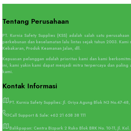
Tentang Perusahaan
PT. Kurnia Safety Supplies (KSS) adalah salah satu perusahaa
perkebunan dan keselamatan lalu lintas sejak tahun 2003. Kami 
Kebakaran, Produk Keamanan Jalan, dll.
Kepuasan pelanggan adalah prioritas kami dan kami berkomitme
ini, kami yakin kami dapat menjadi mitra terpercaya dan pali
kami.
Kontak
Informasi
PT. Kurnia Safety Supplies: Jl. Griya Agung Blok N3 No.47-48
Call Support & Sale:
+62 21 658 38 111
Balikpapan: Centra Bizpark 2 Ruko Blok BRK No. 10-11, Jl. Kol