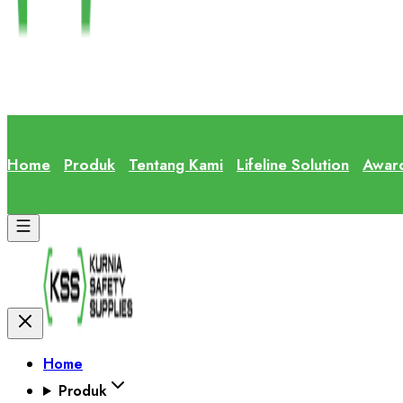
Home
Produk
Tentang Kami
Lifeline Solution
Awar
Home
Produk