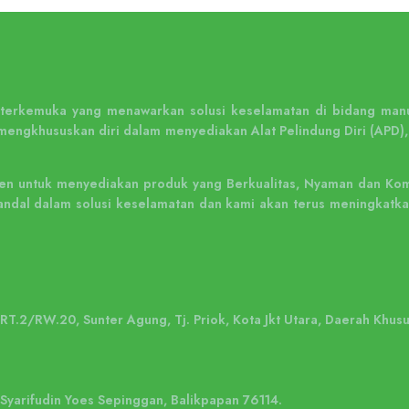
n terkemuka yang menawarkan solusi keselamatan di bidang manu
mengkhususkan diri dalam menyediakan Alat Pelindung Diri (APD),
n untuk menyediakan produk yang Berkualitas, Nyaman dan Kompe
ng andal dalam solusi keselamatan dan kami akan terus meningka
, RT.2/RW.20, Sunter Agung, Tj. Priok, Kota Jkt Utara, Daerah Khus
. Syarifudin Yoes Sepinggan, Balikpapan 76114.