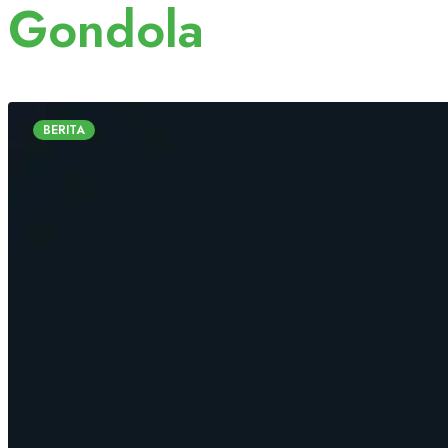
Gondola
BERITA