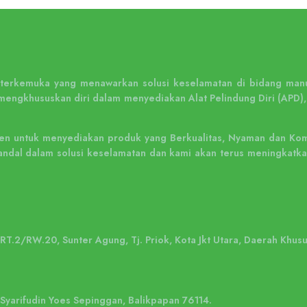
n terkemuka yang menawarkan solusi keselamatan di bidang manu
mengkhususkan diri dalam menyediakan Alat Pelindung Diri (APD),
n untuk menyediakan produk yang Berkualitas, Nyaman dan Kompe
ng andal dalam solusi keselamatan dan kami akan terus meningka
, RT.2/RW.20, Sunter Agung, Tj. Priok, Kota Jkt Utara, Daerah Khus
. Syarifudin Yoes Sepinggan, Balikpapan 76114.