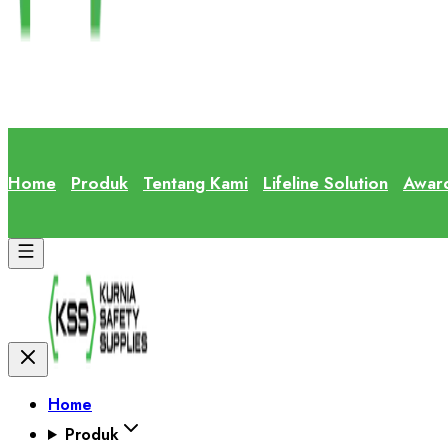
Home
Produk
Tentang Kami
Lifeline Solution
Awar
Home
Produk