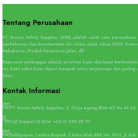
Tentang Perusahaan
PT. Kurnia Safety Supplies (KSS) adalah salah satu perusahaa
perkebunan dan keselamatan lalu lintas sejak tahun 2003. Kami 
Kebakaran, Produk Keamanan Jalan, dll.
Kepuasan pelanggan adalah prioritas kami dan kami berkomitme
ini, kami yakin kami dapat menjadi mitra terpercaya dan pali
kami.
Kontak
Informasi
PT. Kurnia Safety Supplies: Jl. Griya Agung Blok N3 No.47-48
Call Support & Sale:
+62 21 658 38 111
Balikpapan: Centra Bizpark 2 Ruko Blok BRK No. 10-11, Jl. Kol