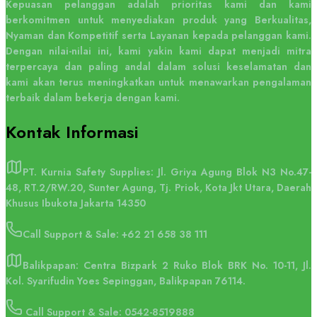
Kepuasan pelanggan adalah prioritas kami dan kami
berkomitmen untuk menyediakan produk yang Berkualitas,
Nyaman dan Kompetitif serta Layanan kepada pelanggan kami.
Dengan nilai-nilai ini, kami yakin kami dapat menjadi mitra
terpercaya dan paling andal dalam solusi keselamatan dan
kami akan terus meningkatkan untuk menawarkan pengalaman
terbaik dalam bekerja dengan kami.
Kontak
Informasi
PT. Kurnia Safety Supplies: Jl. Griya Agung Blok N3 No.47-
48, RT.2/RW.20, Sunter Agung, Tj. Priok, Kota Jkt Utara, Daerah
Khusus Ibukota Jakarta 14350
Call Support & Sale:
+62 21 658 38 111
Balikpapan: Centra Bizpark 2 Ruko Blok BRK No. 10-11, Jl.
Kol. Syarifudin Yoes Sepinggan, Balikpapan 76114.
Call Support & Sale: 0542-8519888