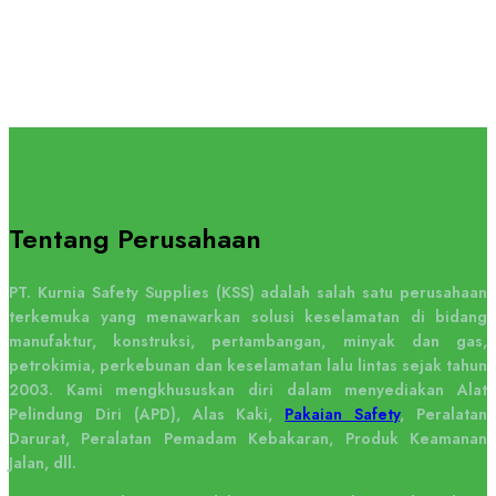
Tentang Perusahaan
PT. Kurnia Safety Supplies (KSS) adalah salah satu perusahaan
terkemuka yang menawarkan solusi keselamatan di bidang
manufaktur, konstruksi, pertambangan, minyak dan gas,
petrokimia, perkebunan dan keselamatan lalu lintas sejak tahun
2003. Kami mengkhususkan diri dalam menyediakan Alat
Pelindung Diri (APD), Alas Kaki,
Pakaian Safety
, Peralatan
Darurat, Peralatan Pemadam Kebakaran, Produk Keamanan
Jalan, dll.