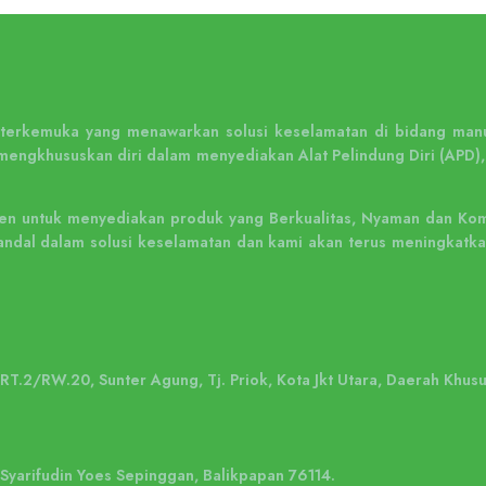
n terkemuka yang menawarkan solusi keselamatan di bidang manu
mengkhususkan diri dalam menyediakan Alat Pelindung Diri (APD),
n untuk menyediakan produk yang Berkualitas, Nyaman dan Kompe
ng andal dalam solusi keselamatan dan kami akan terus meningka
, RT.2/RW.20, Sunter Agung, Tj. Priok, Kota Jkt Utara, Daerah Khus
. Syarifudin Yoes Sepinggan, Balikpapan 76114.