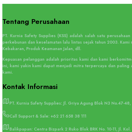
Tentang Perusahaan
PT. Kurnia Safety Supplies (KSS) adalah salah satu perusahaa
perkebunan dan keselamatan lalu lintas sejak tahun 2003. Kami 
Kebakaran, Produk Keamanan Jalan, dll.
Kepuasan pelanggan adalah prioritas kami dan kami berkomitme
ini, kami yakin kami dapat menjadi mitra terpercaya dan pali
kami.
Kontak
Informasi
PT. Kurnia Safety Supplies: Jl. Griya Agung Blok N3 No.47-48
Call Support & Sale:
+62 21 658 38 111
Balikpapan: Centra Bizpark 2 Ruko Blok BRK No. 10-11, Jl. Kol