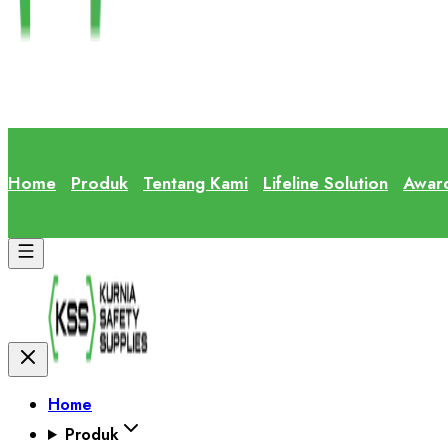
Home
Produk
Tentang Kami
Lifeline Solution
Awar
Home
Produk