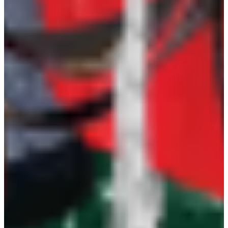
Balikpapan: Centra Bizpark 2 Ruko Blok BRK No. 10-11, Jl.
Kol. Syarifudin Yoes Sepinggan, Balikpapan 76114.
Call Support & Sale: 0542-8519888
Surabaya: Jl. Raya Taman Asri No. 21, RT.025 / RW.008, Kel.
Tambak Sumur, Kec. Waru, Sidoarjo, Jawa Timur 61256.
Call Support & Sale: 031-35942018
info@kurniasafety.com
Informasi
Produk
Blog
Kontak